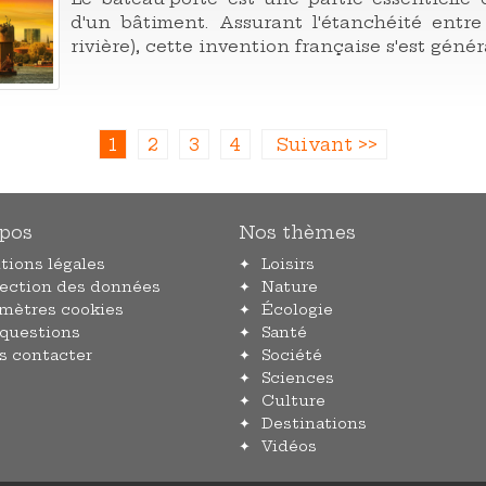
d'un bâtiment. Assurant l'étanchéité entre
rivière), cette invention française s'est génér
1
2
3
4
Suivant >>
pos
Nos thèmes
tions légales
Loisirs
tection des données
Nature
amètres cookies
Écologie
 questions
Santé
s contacter
Société
Sciences
Culture
Destinations
Vidéos