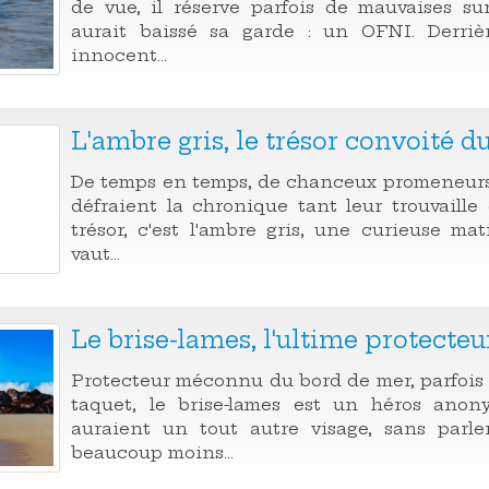
de vue, il réserve parfois de mauvaises su
aurait baissé sa garde : un OFNI. Derriè
innocent...
L'ambre gris, le trésor convoité d
De temps en temps, de chanceux promeneurs 
défraient la chronique tant leur trouvaille 
trésor, c'est l'ambre gris, une curieuse mat
vaut...
Le brise-lames, l'ultime protecteur
Protecteur méconnu du bord de mer, parfois i
taquet, le brise-lames est un héros anon
auraient un tout autre visage, sans parle
beaucoup moins...