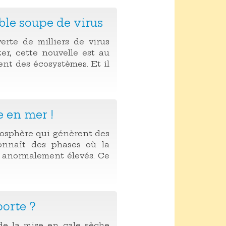
able soupe de virus
rte de milliers de virus
er, cette nouvelle est au
nt des écosystèmes. Et il
e en mer !
mosphère qui génèrent des
connaît des phases où la
x anormalement élevés. Ce
orte ?
 de la mise en cale sèche