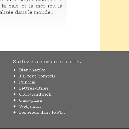
 la cale et la mer (ou la
alisée dans le monde...
Surfez sur nos autres sites
BienchezSoi
J'ai tout compris
Princial
Lettres-utiles
Club-Sandwich
Casa-pizza
Webjunior
Les Pieds dans le Plat