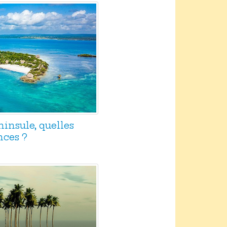
éninsule, quelles
nces ?