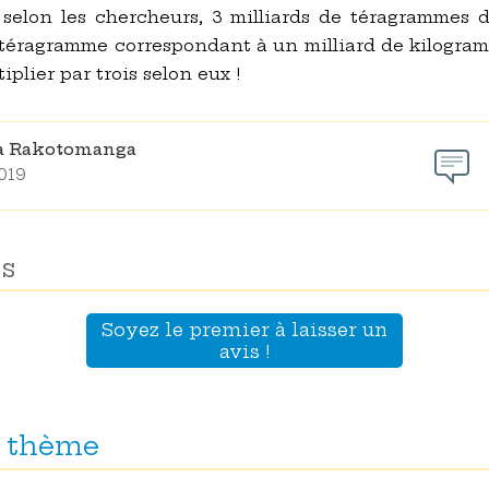
 selon les chercheurs, 3 milliards de téragrammes 
 téragramme correspondant à un milliard de kilogramm
iplier par trois selon eux !
na Rakotomanga
2019
s
Soyez le premier à laisser un
avis !
 thème