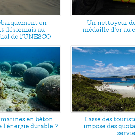
Débarquement en
Un nettoyeur d
t désormais au
médaille d'or au
ial de l'UNESCO
s-marines en béton
Lasse des tourist
e l'énergie durable ?
impose des quotas
servie