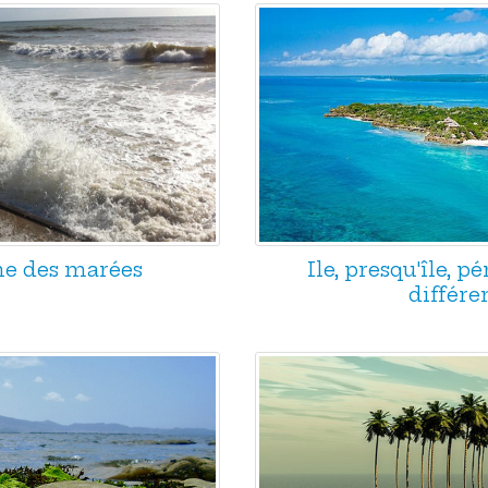
e des marées
Ile, presqu'île, p
différe