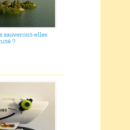
es sauveront-elles
nité ?