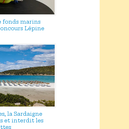
e fonds marins
 concours Lépine
es, la Sardaigne
 et interdit les
ttes