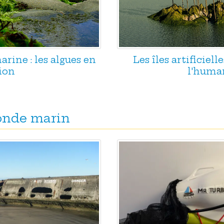
rine : les algues en
Les îles artificiell
ion
l'huma
monde marin