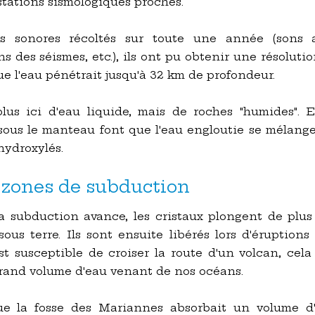
stations sismologiques proches.
ts sonores récoltés sur toute une année (sons 
s des séismes, etc.), ils ont pu obtenir une résolutio
ue l'eau pénétrait jusqu'à 32 km de profondeur.
lus ici d'eau liquide, mais de roches "humides". En
sous le manteau font que l'eau engloutie se mélang
hydroxylés.
s zones de subduction
a subduction avance, les cristaux plongent de plu
 sous terre. Ils sont ensuite libérés lors d'éruptio
st susceptible de croiser la route d'un volcan, cela
rand volume d'eau venant de nos océans.
que la fosse des Mariannes absorbait un volume d'