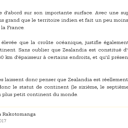
e d'abord sur son importante surface. Avec une supe
lus grand que le territoire indien et fait un peu moins 
e la France.
 élevée que la croûte océanique, justifie également 
nent. Sans oublier que Zealandia est constitué d'
30 km d'épaisseur à certains endroits, et qu'il prése
es laissent donc penser que Zealandia est réelleme
donc le statut de continent (le sixième, le septièm
 plus petit continent du monde.
na Rakotomanga
017