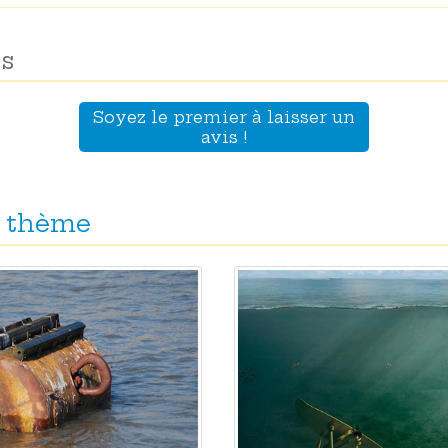
s
Soyez le premier à laisser un
avis !
 thème