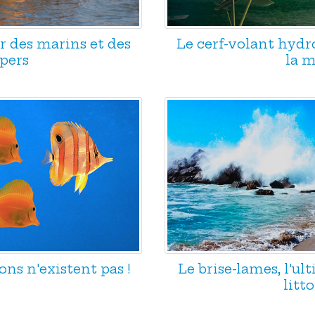
 des marins et des
Le cerf-volant hydro
pers
la 
sons n'existent pas !
Le brise-lames, l'ul
litto