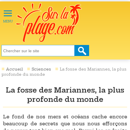
≡
X
ACTU
MENU
LOISIRS
NATURE
ÉCOLOGIE
SANTÉ
SOCIÉTÉ
Accueil
Sciences
La fosse des Mariannes, la plus
profonde du monde
SCIENCES
La fosse des Mariannes, la plus
CULTURE
profonde du monde
DESTINATIONS
VIDÉOS
Le fond de nos mers et océans cache encore
beaucoup de secrets que nous nous efforçons