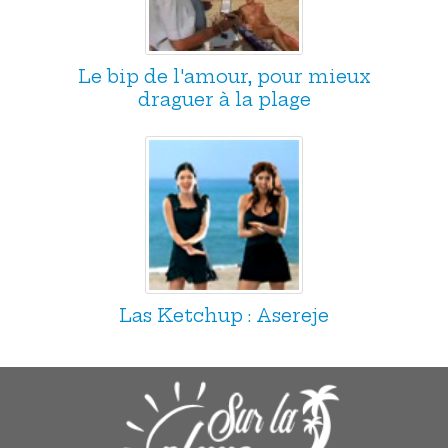
Le bip de l'amour, pour mieux
draguer à la plage
Las Ketchup : Asereje