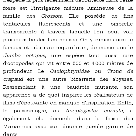
L'espèce la plus récemment découverte dans cette
fosse est l'intrigante méduse lumineuse de la
famille des
Crossota
. Elle possède de fins
tentacules fluorescents et une ombrelle
transparente à travers laquelle l'on peut voir
plusieurs boules lumineuses. On y croise aussi le
fameux et très rare requin-lutin, de même que le
dumbo octopus
, une espèce tout aussi rare
d'octopodes qui vit entre 500 et 4.000 mètres de
profondeur. Le
Caulophrynidae
ou
Tronc de
crapaud
est une autre bizarrerie des abysses.
Ressemblant à une baudroie mutante, son
apparence a de quoi inspirer les réalisateurs de
films d'épouvante en manque d'inspiration. Enfin,
le poisson-ogre, ou
Anoplogaster cornuta
, a
également élu domicile dans la fosse des
Mariannes avec son énorme gueule garnie de
dents.