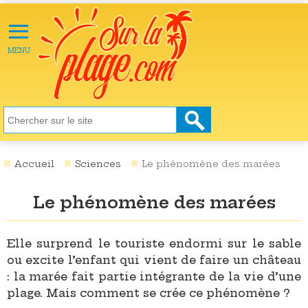
≡
X
ACTU
MENU
LOISIRS
NATURE
ÉCOLOGIE
SANTÉ
SOCIÉTÉ
Accueil
Sciences
Le phénomène des marées
SCIENCES
Le phénomène des marées
CULTURE
DESTINATIONS
Elle surprend le touriste endormi sur le sable
ou excite l’enfant qui vient de faire un château
VIDÉOS
: la marée fait partie intégrante de la vie d’une
plage. Mais comment se crée ce phénomène ?