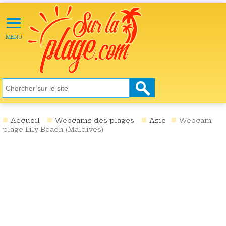
≡
X
ACTU
MENU
LOISIRS
NATURE
ÉCOLOGIE
SANTÉ
SOCIÉTÉ
Accueil
Webcams des plages
Asie
Webcam
plage Lily Beach (Maldives)
SCIENCES
CULTURE
DESTINATIONS
VIDÉOS