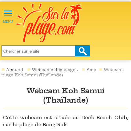
≡
X
ACTU
MENU
LOISIRS
NATURE
ÉCOLOGIE
SANTÉ
SOCIÉTÉ
Accueil
Webcams des plages
Asie
Webcam
plage Koh Samui (Thaïlande)
SCIENCES
Webcam Koh Samui
CULTURE
(Thaïlande)
DESTINATIONS
VIDÉOS
Cette webcam est située au Deck Beach Club,
sur la plage de Bang Rak.