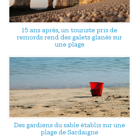
15 ans après, un touriste pris de
remords rend des galets glanés sur
une plage
Des gardiens du sable établis sur une
plage de Sardaigne