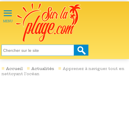
≡
X
ACTU
MENU
LOISIRS
NATURE
ÉCOLOGIE
SANTÉ
SOCIÉTÉ
Accueil
Actualités
Apprenez à naviguer tout en
nettoyant l'océan
SCIENCES
CULTURE
DESTINATIONS
VIDÉOS