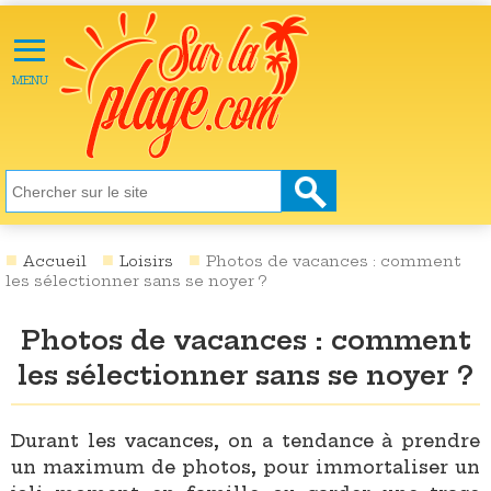
≡
X
ACTU
MENU
LOISIRS
NATURE
ÉCOLOGIE
SANTÉ
SOCIÉTÉ
Accueil
Loisirs
Photos de vacances : comment
les sélectionner sans se noyer ?
SCIENCES
Photos de vacances : comment
CULTURE
les sélectionner sans se noyer ?
DESTINATIONS
VIDÉOS
Durant les vacances, on a tendance à prendre
un maximum de photos, pour immortaliser un