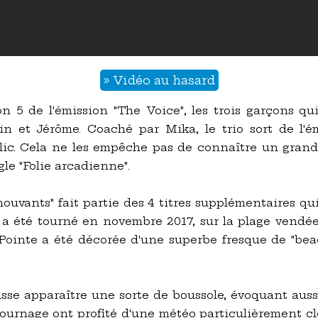
» Vidéo au hasard
son 5 de l'émission "The Voice", les trois garçons 
 et Jérôme. Coaché par Mika, le trio sort de l'é
blic. Cela ne les empêche pas de connaître un gran
gle "Folie arcadienne".
ouvants" fait partie des 4 titres supplémentaires qui
 a été tourné en novembre 2017, sur la plage vendé
 Pointe a été décorée d'une superbe fresque de "beac
se apparaître une sorte de boussole, évoquant aussi u
tournage ont profité d'une météo particulièrement 