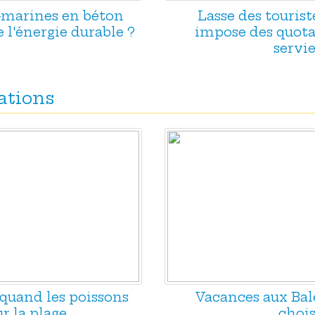
s-marines en béton
Lasse des tourist
e l'énergie durable ?
impose des quotas
servie
ations
 quand les poissons
Vacances aux Baléa
r la plage
chois