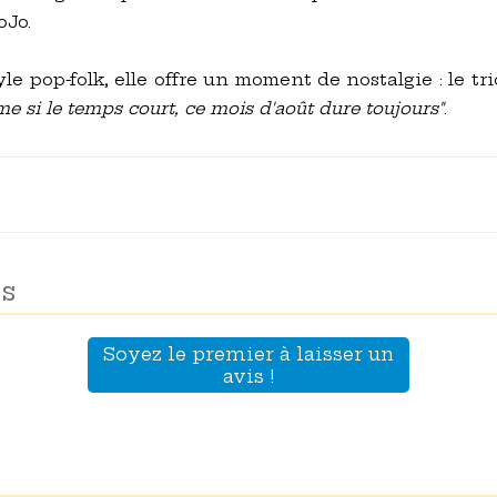
oJo.
le pop-folk, elle offre un moment de nostalgie : le t
 si le temps court, ce mois d'août dure toujours"
.
s
Soyez le premier à laisser un
avis !