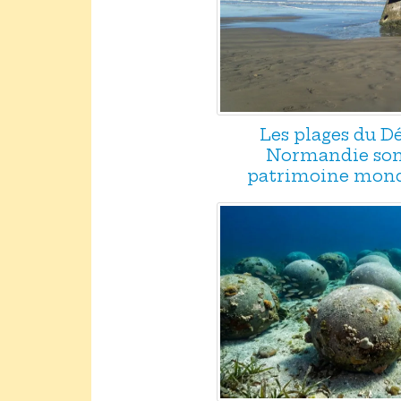
Les plages du 
Normandie son
patrimoine mond