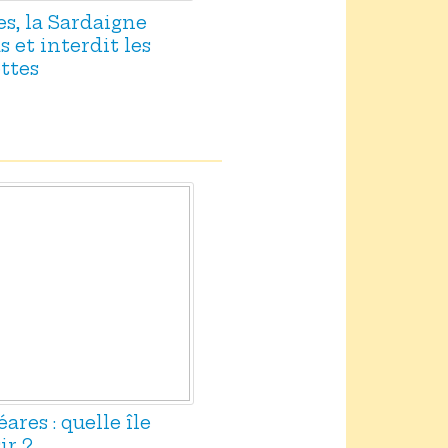
es, la Sardaigne
 et interdit les
ttes
res : quelle île
ir ?