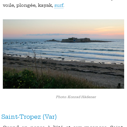
voile, plongée, kayak,
surf
.
Photo: Konrad Hädener
Saint-Tropez (Var)