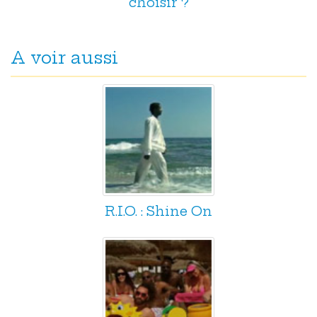
choisir ?
A voir aussi
R.I.O. : Shine On