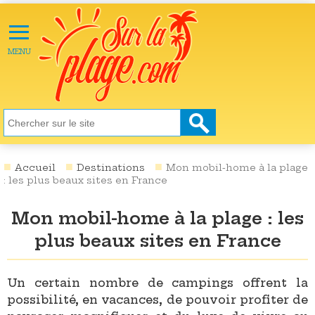
≡
X
ACTU
MENU
LOISIRS
NATURE
ÉCOLOGIE
SANTÉ
SOCIÉTÉ
Accueil
Destinations
Mon mobil-home à la plage
: les plus beaux sites en France
SCIENCES
Mon mobil-home à la plage : les
CULTURE
plus beaux sites en France
DESTINATIONS
VIDÉOS
Un certain nombre de campings offrent la
possibilité, en vacances, de pouvoir profiter de