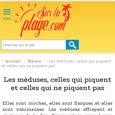
≡
X
ACTU
MENU
LOISIRS
NATURE
ÉCOLOGIE
SANTÉ
SOCIÉTÉ
Accueil
Nature
Les méduses, celles qui piquent
et celles qui ne piquent pas
SCIENCES
Les méduses, celles qui piquent
CULTURE
et celles qui ne piquent pas
DESTINATIONS
VIDÉOS
Elles sont moches, elles sont flasques et elles
sont venimeuses. Les méduses effrayent et