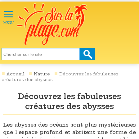
≡
X
ACTU
MENU
LOISIRS
NATURE
ÉCOLOGIE
SANTÉ
SOCIÉTÉ
Accueil
Nature
Découvrez les fabuleuses
créatures des abysses
SCIENCES
Découvrez les fabuleuses
CULTURE
créatures des abysses
DESTINATIONS
VIDÉOS
Les abysses des océans sont plus mystérieuses
que l'espace profond et abritent une forme de