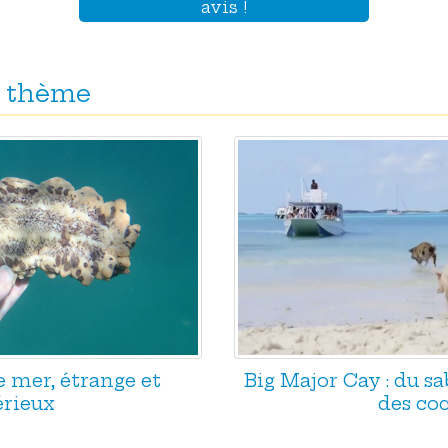
avis !
 thème
 mer, étrange et
Big Major Cay : du sa
rieux
des co