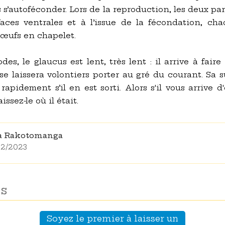
 s’autoféconder. Lors de la reproduction, les deux pa
faces ventrales et à l’issue de la fécondation, c
’œufs en chapelet.
es, le glaucus est lent, très lent : il arrive à fai
 se laissera volontiers porter au gré du courant. Sa
a rapidement s’il en est sorti. Alors s'il vous arrive
issez-le où il était.
na Rakotomanga
/02/2023
s
Soyez le premier à laisser un