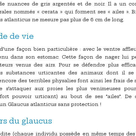
e nuances de gris argentés et de noir. Il a un cor
ales nommés « cerata » qui forment ses « ailes ». Bi
s atlanticus ne mesure pas plus de 6 cm de long.
e de vie
d’une façon bien particulière : avec le ventre affle
tenu dans son estomac. Cette façon de nager lui p
teurs venus des airs. Pour se défendre plus effica
les substances urticantes des animaux dont il se n
encore des terribles physalies font ainsi les frais d
e s’attaquer aux proies les plus venimeuses pour 
 fort pouvoir urticant) au bout de ses "ailes". De c
un Glaucus atlanticus sans protection !
ers du glaucus
dite (chaque individu possède en même temps des a