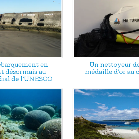
Débarquement en
Un nettoyeur d
t désormais au
médaille d'or au
ial de l'UNESCO