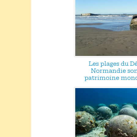
Les plages du 
Normandie son
patrimoine mond