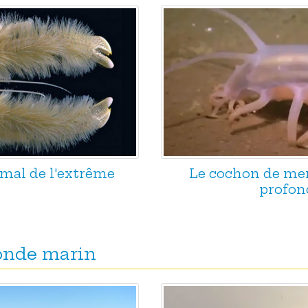
imal de l'extrême
Le cochon de mer
profon
monde marin