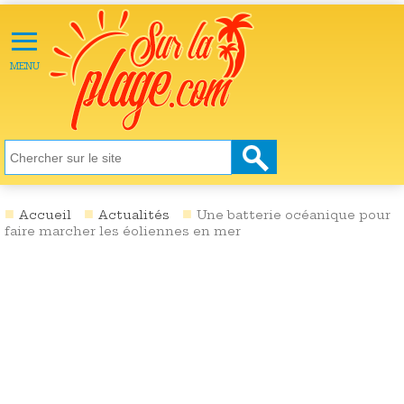
≡
X
ACTU
MENU
LOISIRS
NATURE
ÉCOLOGIE
SANTÉ
SOCIÉTÉ
Accueil
Actualités
Une batterie océanique pour
faire marcher les éoliennes en mer
SCIENCES
CULTURE
DESTINATIONS
VIDÉOS