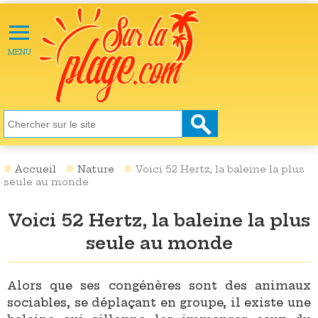
≡
X
ACTU
MENU
LOISIRS
NATURE
ÉCOLOGIE
SANTÉ
SOCIÉTÉ
Accueil
Nature
Voici 52 Hertz, la baleine la plus
seule au monde
SCIENCES
Voici 52 Hertz, la baleine la plus
CULTURE
seule au monde
DESTINATIONS
VIDÉOS
Alors que ses congénères sont des animaux
sociables, se déplaçant en groupe, il existe une