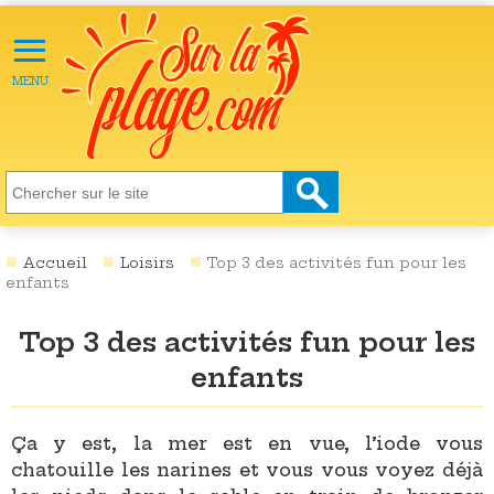
≡
X
ACTU
MENU
LOISIRS
NATURE
ÉCOLOGIE
SANTÉ
SOCIÉTÉ
Accueil
Loisirs
Top 3 des activités fun pour les
enfants
SCIENCES
Top 3 des activités fun pour les
CULTURE
enfants
DESTINATIONS
VIDÉOS
Ça y est, la mer est en vue, l’iode vous
chatouille les narines et vous vous voyez déjà