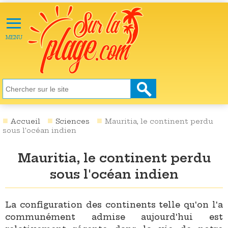
≡
X
ACTU
MENU
LOISIRS
NATURE
ÉCOLOGIE
SANTÉ
SOCIÉTÉ
Accueil
Sciences
Mauritia, le continent perdu
sous l'océan indien
SCIENCES
Mauritia, le continent perdu
CULTURE
sous l'océan indien
DESTINATIONS
VIDÉOS
La configuration des continents telle qu'on l'a
communément admise aujourd'hui est