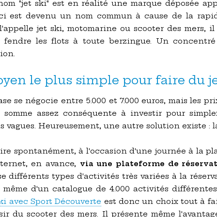
 nom "jet ski" est en réalité une marque déposée ap
-ci est devenu un nom commun à cause de la rapid
 l'appelle jet ski, motomarine ou scooter des mers, i
 fendre les flots à toute berzingue. Un concentré
ion.
oyen le plus simple pour faire du je
se se négocie entre 5.000 et 7.000 euros, mais les p
ne somme assez conséquente à investir pour simple
les vagues. Heureusement, une autre solution existe : l
aire spontanément, à l'occasion d'une journée à la p
nternet, en avance,
via une plateforme de réserva
différents types d'activités très variées à la réserva
 même d'un catalogue de 4.000 activités différente
ski avec Sport Découverte
est donc un choix tout à fa
sir du scooter des mers. Il présente même l'avanta