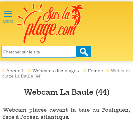
≡
X
ACTU
MENU
LOISIRS
NATURE
ÉCOLOGIE
SANTÉ
SOCIÉTÉ
Accueil
Webcams des plages
France
Webcam
plage La Baule (44)
SCIENCES
Webcam La Baule (44)
CULTURE
DESTINATIONS
Webcam placée devant la baie du Pouliguen,
VIDÉOS
face à l’océan atlantique.