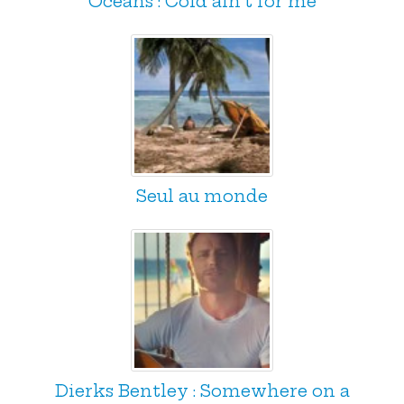
Oceans : Cold ain't for me
Seul au monde
Dierks Bentley : Somewhere on a