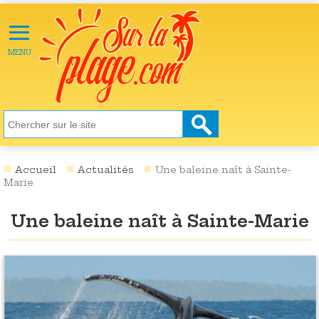
≡
X
ACTU
MENU
LOISIRS
NATURE
ÉCOLOGIE
SANTÉ
SOCIÉTÉ
Accueil
Actualités
Une baleine naît à Sainte-
Marie
SCIENCES
Une baleine naît à Sainte-Marie
CULTURE
DESTINATIONS
VIDÉOS