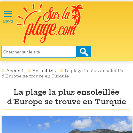
≡
X
ACTU
MENU
LOISIRS
NATURE
ÉCOLOGIE
SANTÉ
SOCIÉTÉ
Accueil
Actualités
La plage la plus ensoleillée
d'Europe se trouve en Turquie
SCIENCES
La plage la plus ensoleillée
CULTURE
d'Europe se trouve en Turquie
DESTINATIONS
VIDÉOS