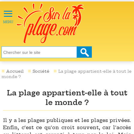
≡
X
ACTU
MENU
LOISIRS
NATURE
ÉCOLOGIE
SANTÉ
SOCIÉTÉ
Accueil
Société
La plage appartient-elle à tout le
monde ?
SCIENCES
La plage appartient-elle à tout
CULTURE
le monde ?
DESTINATIONS
VIDÉOS
Il y a les plages publiques et les plages privées.
Enfin, c'est ce qu'on croit souvent, car l'accès