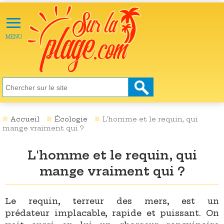
≡
X
ACTU
MENU
LOISIRS
NATURE
ÉCOLOGIE
SANTÉ
SOCIÉTÉ
Accueil
Écologie
L'homme et le requin, qui
mange vraiment qui ?
SCIENCES
L'homme et le requin, qui
CULTURE
mange vraiment qui ?
DESTINATIONS
VIDÉOS
Le requin, terreur des mers, est un
prédateur implacable, rapide et puissant. On