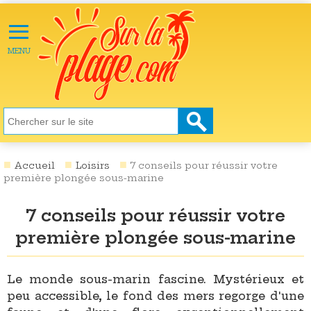
≡
X
ACTU
MENU
LOISIRS
NATURE
ÉCOLOGIE
SANTÉ
SOCIÉTÉ
Accueil
Loisirs
7 conseils pour réussir votre
première plongée sous-marine
SCIENCES
7 conseils pour réussir votre
CULTURE
première plongée sous-marine
DESTINATIONS
VIDÉOS
Le monde sous-marin fascine. Mystérieux et
peu accessible, le fond des mers regorge d'une