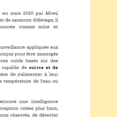
lé en mars 2020 par
Mowi
,
et de saumons d'élevage, il
annoncée comme mûre et
urveillance appliquée aux
 conçus pour être immergés
ents outils basés sur des
rs capable de
suivre et de
ière de s'alimenter à leur
a température de l'eau ou
etrouve une intelligence
rception citées plus haut,
sons observés, de détecter