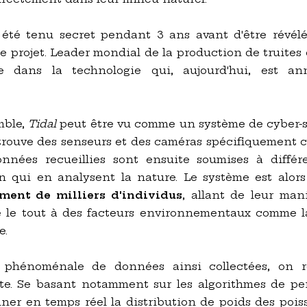
 a été tenu secret pendant 3 ans avant d'être révé
e projet. Leader mondial de la production de truites 
se dans la technologie qui, aujourd'hui, est 
mble,
Tidal
peut être vu comme un système de cyber-s
etrouve des senseurs et des caméras spécifiquement
onnées recueillies sont ensuite soumises à différ
n qui en analysent la nature. Le système est alo
ment de milliers d'individus
, allant de leur man
e le tout à des facteurs environnementaux comme l
e.
é phénoménale de données ainsi collectées, on r
nte. Se basant notamment sur les algorithmes de pe
ner en temps réel la distribution de poids des pois