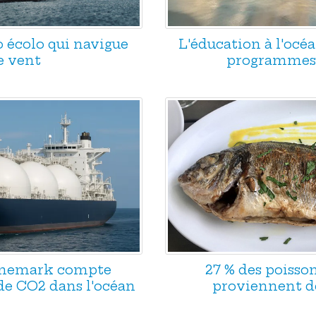
o écolo qui navigue
L'éducation à l'océa
e vent
programmes 
nemark compte
27 % des poiss
de CO2 dans l'océan
proviennent d