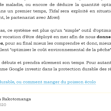
e maladie, ou encore de déduire la quantité opti
dans un premier temps,
Tidal
sera exploité en situat
t, le partenariat avec
Mowi
).
s, ce système est plus qu'un "simple" outil d'opti
our vocation d'être déployé en mer afin de nous
donner
es
, pour au final mieux les comprendre et donc, mieux 
lent "optimiser le coût environnemental de la pêche"
s débuts et prendra sûrement son temps. Pour autant,
mme Google investir dans la protection durable des ré
durable, ou comment manger du poisson écolo
na Rakotomanga
2020