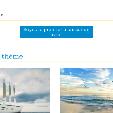
s
Soyez le premier à laisser un
avis !
 thème