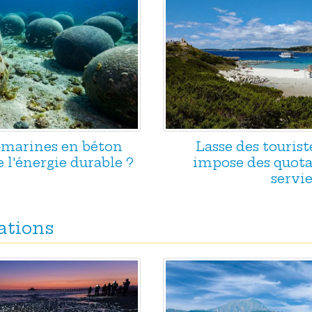
s-marines en béton
Lasse des tourist
e l'énergie durable ?
impose des quotas
servie
ations