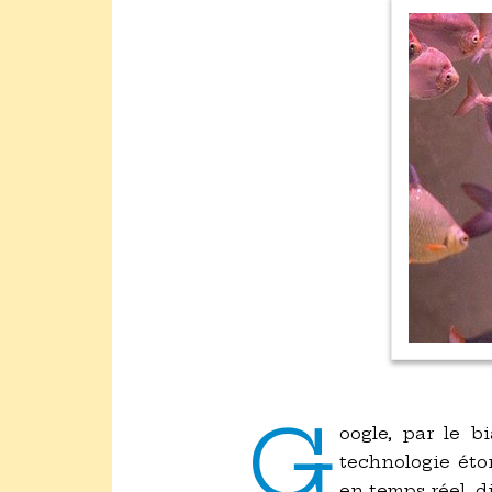
G
oogle, par le b
technologie éton
en temps réel, d