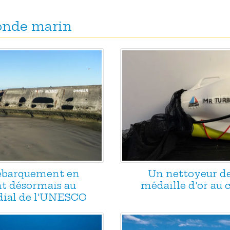
monde marin
Débarquement en
Un nettoyeur d
t désormais au
médaille d'or au
ial de l'UNESCO