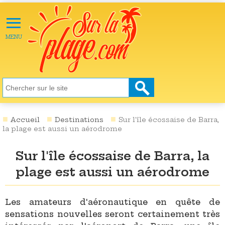
≡
X
ACTU
MENU
LOISIRS
NATURE
ÉCOLOGIE
SANTÉ
SOCIÉTÉ
Accueil
Destinations
Sur l'île écossaise de Barra,
la plage est aussi un aérodrome
SCIENCES
Sur l'île écossaise de Barra, la
CULTURE
plage est aussi un aérodrome
DESTINATIONS
VIDÉOS
Les amateurs d'aéronautique en quête de
sensations nouvelles seront certainement très