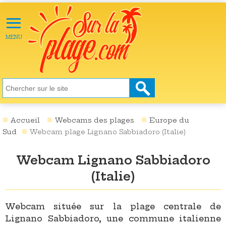
≡
X
ACTU
MENU
LOISIRS
NATURE
ÉCOLOGIE
SANTÉ
SOCIÉTÉ
Accueil
Webcams des plages
Europe du
Sud
Webcam plage Lignano Sabbiadoro (Italie)
SCIENCES
Webcam Lignano Sabbiadoro
CULTURE
(Italie)
DESTINATIONS
VIDÉOS
Webcam située sur la plage centrale de
Lignano Sabbiadoro, une commune italienne