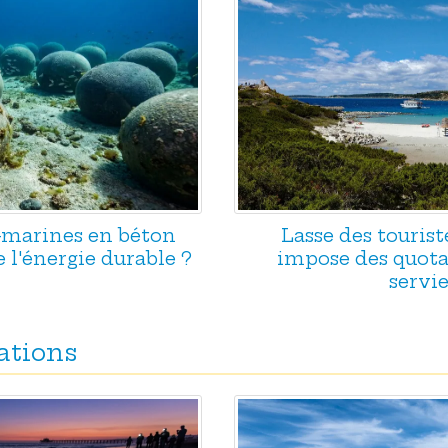
s-marines en béton
Lasse des tourist
e l'énergie durable ?
impose des quotas
servie
ations