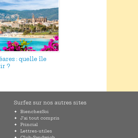
res : quelle île
ir ?
Surfez sur nos autres sites
BienchezSoi
J'ai tout compris
Princial
Lettres-utiles
Club-Sandwich