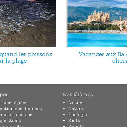
 quand les poissons
Vacances aux Baléa
r la plage
chois
pos
Nos thèmes
tions légales
Loisirs
tection des données
Nature
amètres cookies
Écologie
 questions
Santé
s contacter
Société