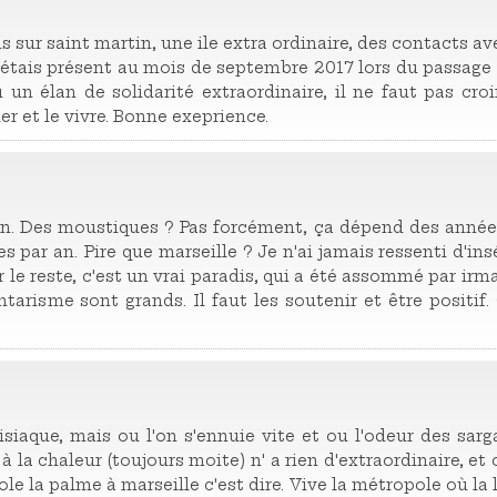
ns sur saint martin, une ile extra ordinaire, des contacts a
'étais présent au mois de septembre 2017 lors du passage 
u un élan de solidarité extraordinaire, il ne faut pas cro
ler et le vivre. Bonne exeprience.
n. Des moustiques ? Pas forcément, ça dépend des années.
s par an. Pire que marseille ? Je n'ai jamais ressenti d'ins
 le reste, c'est un vrai paradis, qui a été assommé par irma
ontarisme sont grands. Il faut les soutenir et être positi
isiaque, mais ou l'on s'ennuie vite et ou l'odeur des sarg
la chaleur (toujours moite) n' a rien d'extraordinaire, et o
le la palme à marseille c'est dire. Vive la métropole où la 