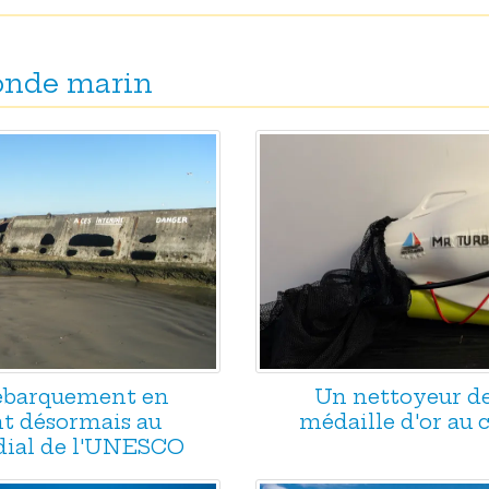
monde marin
Débarquement en
Un nettoyeur d
t désormais au
médaille d'or au
ial de l'UNESCO