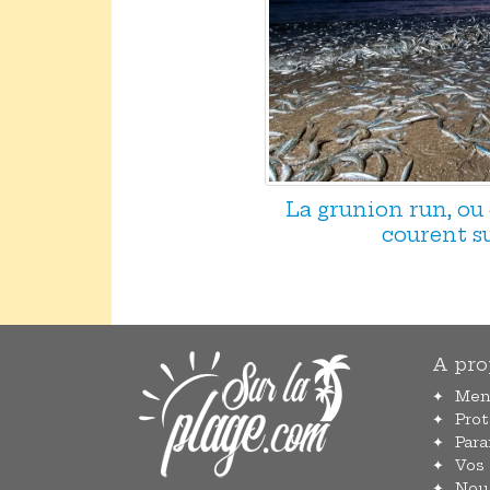
La grunion run, ou
courent su
A pro
Men
Pro
Par
Vos
Nou