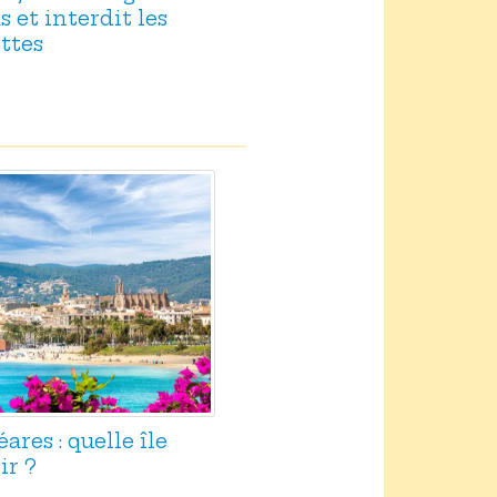
 et interdit les
ttes
res : quelle île
ir ?