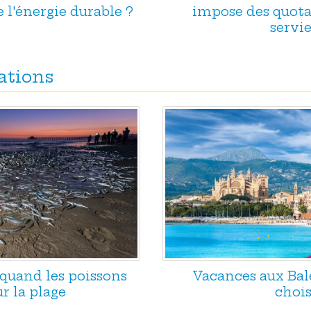
e l'énergie durable ?
impose des quotas
servie
ations
 quand les poissons
Vacances aux Baléa
r la plage
chois