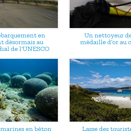
Débarquement en
Un nettoyeur d
t désormais au
médaille d'or au
ial de l'UNESCO
s-marines en béton
Lasse des tourist