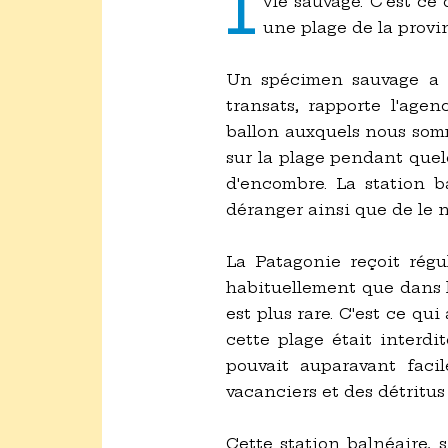
I
vie sauvage. C'est ce
une plage de la provi
Un spécimen sauvage a en
transats, rapporte l'age
ballon auxquels nous somm
sur la plage pendant quelq
d'encombre. La station ba
déranger ainsi que de le n
La Patagonie reçoit régu
habituellement que dans 
est plus rare. C'est ce qu
cette plage était interdi
pouvait auparavant faci
vacanciers et des détritus 
Cette station balnéaire, 