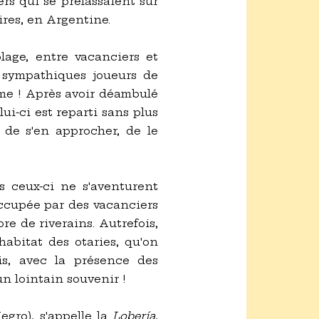
rs qui se prélassaient sur
res, en Argentine.
lage, entre vacanciers et
s sympathiques joueurs de
ême ! Après avoir déambulé
ui-ci est reparti sans plus
r de s'en approcher, de le
s ceux-ci ne s'aventurent
ccupée par des vacanciers
re de riverains. Autrefois,
habitat des otaries, qu'on
is, avec la présence des
un lointain souvenir !
egro), s'appelle la
Lobería
,