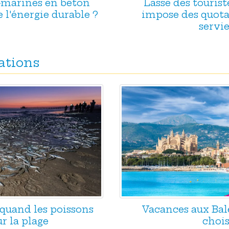
s-marines en béton
Lasse des tourist
e l'énergie durable ?
impose des quotas
servie
ations
 quand les poissons
Vacances aux Baléa
r la plage
chois