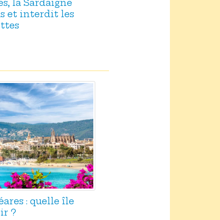
es, la Sardaigne
 et interdit les
ttes
res : quelle île
ir ?