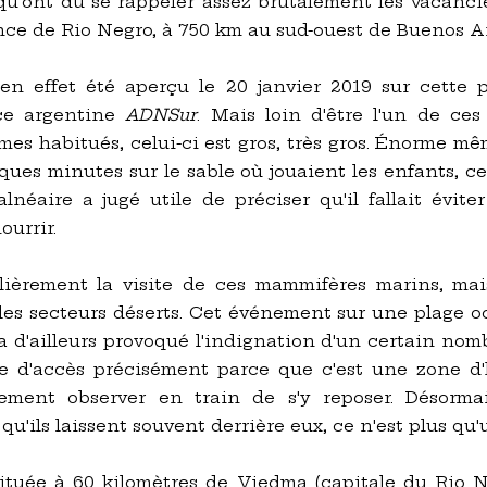
 qu'ont dû se rappeler assez brutalement les vacancie
nce de Rio Negro, à 750 km au sud-ouest de Buenos Ai
 effet été aperçu le 20 janvier 2019 sur cette p
nce argentine
ADNSur
. Mais loin d'être l'un de ce
es habitués, celui-ci est gros, très gros. Énorme m
ues minutes sur le sable où jouaient les enfants, cel
lnéaire a jugé utile de préciser qu'il fallait évite
ourrir.
lièrement la visite de ces mammifères marins, mai
les secteurs déserts. Cet événement sur une plage o
i a d'ailleurs provoqué l'indignation d'un certain nomb
te d'accès précisément parce que c'est une zone d'
lement observer en train de s'y reposer. Désorma
qu'ils laissent souvent derrière eux, ce n'est plus qu'
située à 60 kilomètres de Viedma (capitale du Rio N