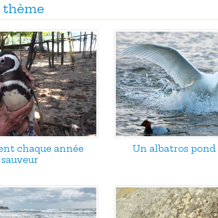
 thème
ent chaque année
Un albatros pond à
 sauveur