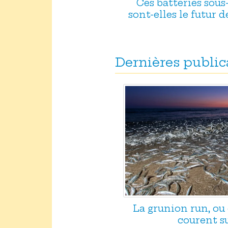
Ces batteries sou
sont-elles le futur d
Dernières public
La grunion run, ou
courent su