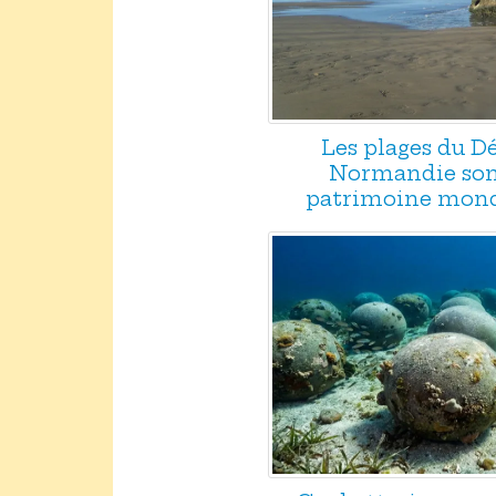
Les plages du 
Normandie son
patrimoine mond