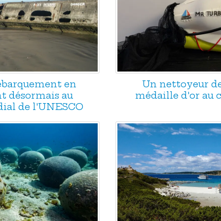
Débarquement en
Un nettoyeur d
t désormais au
médaille d'or au
ial de l'UNESCO