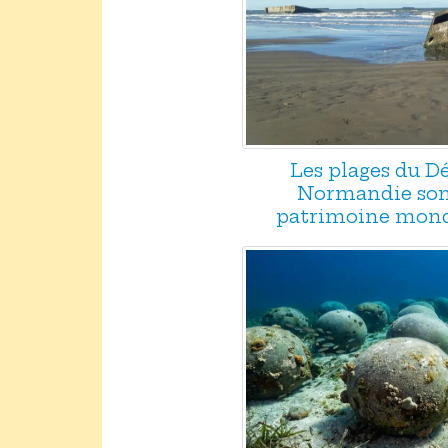
Les plages du 
Normandie son
patrimoine mond