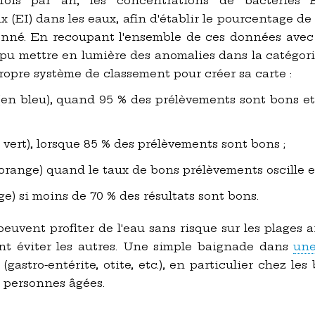
 fois par an, les concentrations de bactéries E
 (EI) dans les eaux, afin d'établir le pourcentage de 
nné. En recoupant l'ensemble de ces données avec
a pu mettre en lumière des anomalies dans la catégor
propre système de classement pour créer sa carte :
n bleu), quand 95 % des prélèvements sont bons et 
 vert), lorsque 85 % des prélèvements sont bons ;
orange) quand le taux de bons prélèvements oscille en
ge) si moins de 70 % des résultats sont bons.
euvent profiter de l'eau sans risque sur les plages a
ient éviter les autres. Une simple baignade dans
une
stro-entérite, otite, etc.), en particulier chez les 
s personnes âgées.