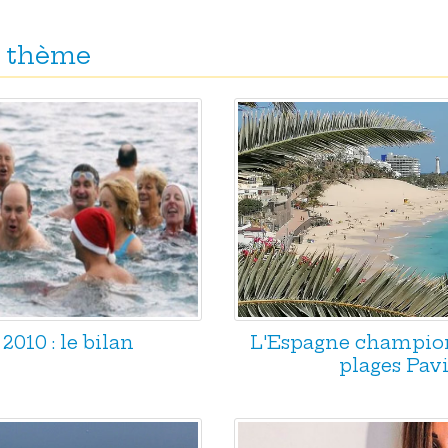
 thème
2010 : le bilan
L'Espagne champio
plages Pavi