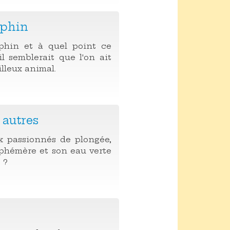
uphin
uphin et à quel point ce
l semblerait que l'on ait
illeux animal.
 autres
x passionnés de plongée,
phémère et son eau verte
 ?