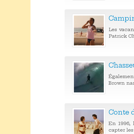
Campi
Les vacan
Patrick Ch
Chasse
Également
Brown narr
Conte d
En 1996, 
capter les