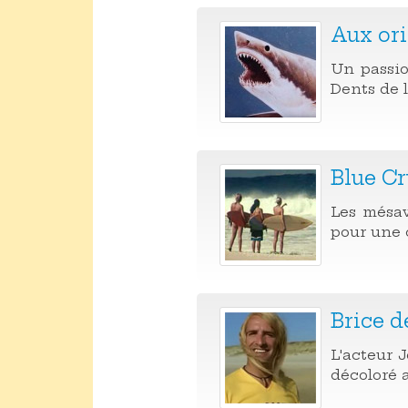
Aux ori
Un passio
Dents de 
Blue C
Les mésav
pour une c
Brice d
L'acteur 
décoloré a