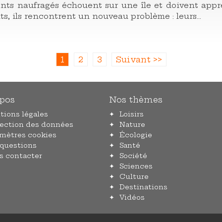
nts naufragés échouent sur une île et doivent appr
s, ils rencontrent un nouveau problème : leurs...
1
2
3
Suivant >>
pos
Nos thèmes
tions légales
Loisirs
tection des données
Nature
amètres cookies
Écologie
 questions
Santé
s contacter
Société
Sciences
Culture
Destinations
Vidéos