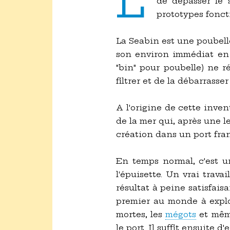
L'
de dépasser le 
prototypes fonct
La Seabin est une poubelle
son environ immédiat en 
"bin" pour poubelle) ne ré
filtrer et de la débarrasse
A l'origine de cette inve
de la mer qui, après une 
création dans un port fran
En temps normal, c'est un
l'épuisette. Un vrai trav
résultat à peine satisfais
premier au monde à exploi
mortes, les
mégots
et même
le port. Il suffit ensuite d