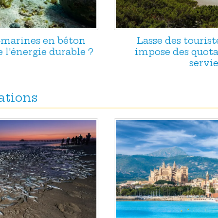
s-marines en béton
Lasse des tourist
e l'énergie durable ?
impose des quotas
servie
ations