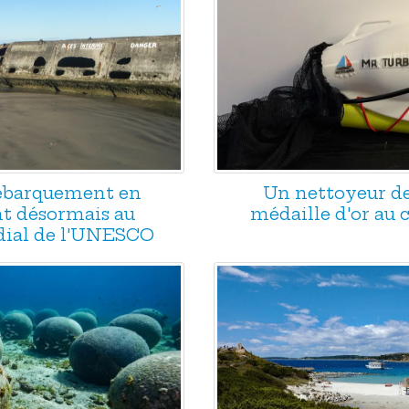
Débarquement en
Un nettoyeur d
t désormais au
médaille d'or au
ial de l'UNESCO