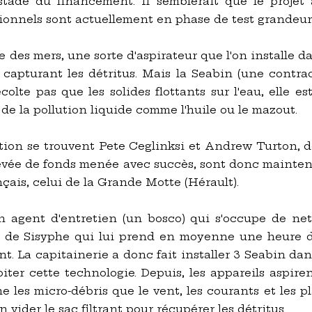
stade du financement. Il semblerait que le proje
ionnels sont actuellement en phase de test grandeur
 des mers, une sorte d'aspirateur que l'on installe da
capturant les détritus. Mais la Seabin (une contrac
colte pas que les solides flottants sur l'eau, elle 
r de la pollution liquide comme l'huile ou le mazout.
ntion se trouvent Pete Ceglinksi et Andrew Turton,
levée de fonds menée avec succès, sont donc maintena
çais, celui de la Grande Motte (Hérault).
 agent d'entretien (un bosco) qui s'occupe de nett
ail de Sisyphe qui lui prend en moyenne une heure d
ant. La capitainerie a donc fait installer 3 Seabin dan
ter cette technologie. Depuis, les appareils aspirent
 les micro-débris que le vent, les courants et les 
'en vider le sac filtrant pour récupérer les détritus.