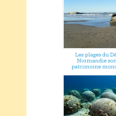
Les plages du 
Normandie son
patrimoine mond