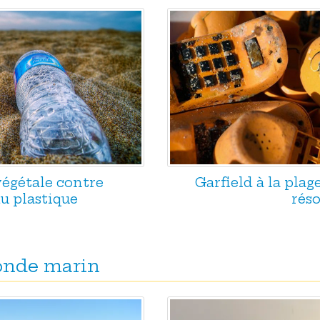
végétale contre
Garfield à la plage
du plastique
réso
monde marin