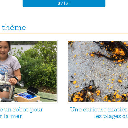
avis !
 thème
e un robot pour
Une curieuse matièr
r la mer
les plages d