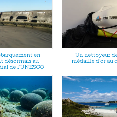
Débarquement en
Un nettoyeur d
t désormais au
médaille d'or au
ial de l'UNESCO