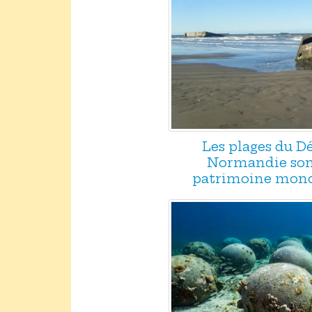
Les plages du 
Normandie son
patrimoine mond