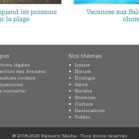
 quand les poissons
Vacances aux Baléa
r la plage
chois
pos
Nos thèmes
tions légales
Loisirs
tection des données
Nature
amètres cookies
Écologie
 questions
Santé
s contacter
Société
Sciences
Culture
Destinations
Vidéos
© 2008-2026 Palmeris Media - Tous droits réservés