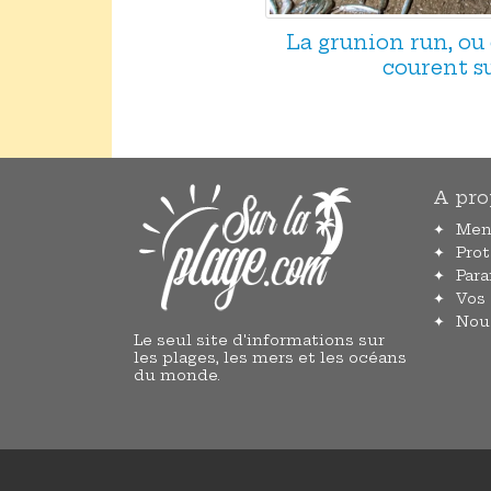
La grunion run, ou
courent su
A pro
Men
Pro
Par
Vos
Nou
Le seul site d'informations sur
les plages, les mers et les océans
du monde.