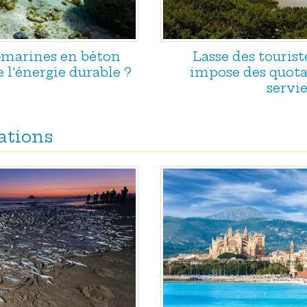
s-marines en béton
Lasse des tourist
e l'énergie durable ?
impose des quotas
servie
ations