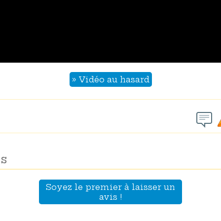
» Vidéo au hasard
s
Soyez le premier à laisser un
avis !