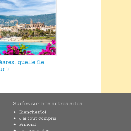
res : quelle île
ir ?
Surfez sur nos autres sites
BienchezSoi
J'ai tout compris
Princial
Lettres-utiles