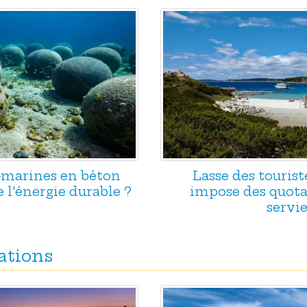
s-marines en béton
Lasse des tourist
e l'énergie durable ?
impose des quotas
servie
ations