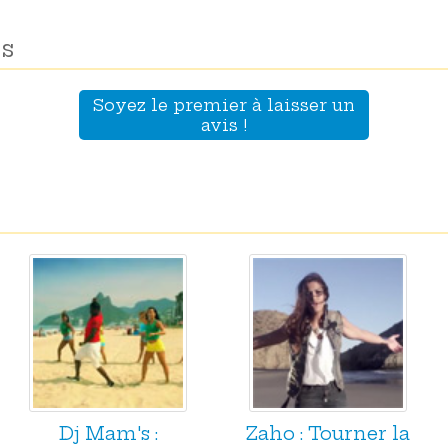
s
Soyez le premier à laisser un
avis !
Dj Mam's :
Zaho : Tourner la