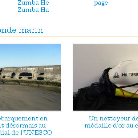
Zumba He
page
Zumba Ha
monde marin
Débarquement en
Un nettoyeur d
t désormais au
médaille d'or au
ial de l'UNESCO