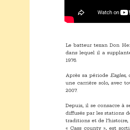
Le batteur texan Don Hen
dans lequel il a supplan
1976.
Après sa période
Eagles
,
une carrière solo, avec t
2007.
Depuis, il se consacre à s
diffusés par les stations 
traditions et de l’histoir
« Cass county », est sort