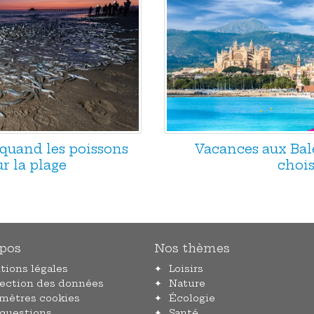
 quand les poissons
Vacances aux Baléa
r la plage
chois
pos
Nos thèmes
tions légales
Loisirs
tection des données
Nature
amètres cookies
Écologie
 questions
Santé