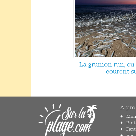
La grunion run, ou
courent su
A pro
Men
Pro
Par
Vos