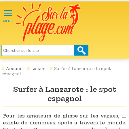
≡
X
ACTU
MENU
LOISIRS
NATURE
ÉCOLOGIE
SANTÉ
SOCIÉTÉ
Accueil
Loisirs
Surfer à Lanzarote : le spot
espagnol
SCIENCES
Surfer à Lanzarote : le spot
CULTURE
espagnol
DESTINATIONS
VIDÉOS
Pour les amateurs de glisse sur les vagues, il
existe de nombreux spots à travers le monde.