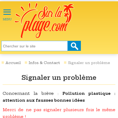
≡
X
ACTU
MENU
LOISIRS
NATURE
ÉCOLOGIE
SANTÉ
SOCIÉTÉ
Accueil
Infos & Contact
Signaler un problème
SCIENCES
Signaler un problème
CULTURE
DESTINATIONS
Concernant la brève :
Pollution plastique :
attention aux fausses bonnes idées
VIDÉOS
Merci de ne pas signaler plusieurs fois le même
problème !