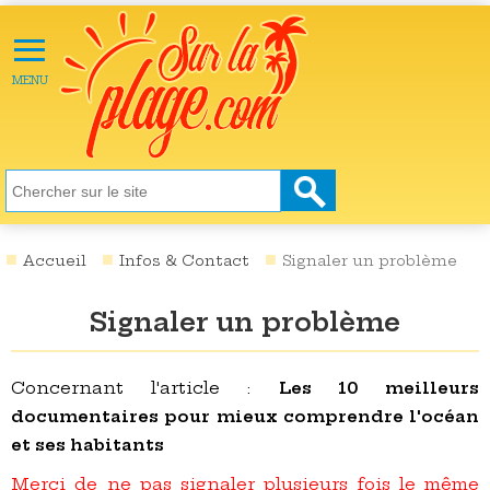
≡
X
ACTU
MENU
LOISIRS
NATURE
ÉCOLOGIE
SANTÉ
SOCIÉTÉ
Accueil
Infos & Contact
Signaler un problème
SCIENCES
Signaler un problème
CULTURE
DESTINATIONS
Concernant l'article :
Les 10 meilleurs
documentaires pour mieux comprendre l'océan
VIDÉOS
et ses habitants
Merci de ne pas signaler plusieurs fois le même