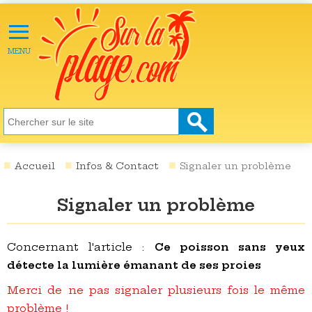
≡
X
ACTU
MENU
LOISIRS
NATURE
ÉCOLOGIE
SANTÉ
SOCIÉTÉ
Accueil
Infos & Contact
Signaler un problème
SCIENCES
Signaler un problème
CULTURE
DESTINATIONS
Concernant l'article :
Ce poisson sans yeux
détecte la lumière émanant de ses proies
VIDÉOS
Merci de ne pas signaler plusieurs fois le même
problème !