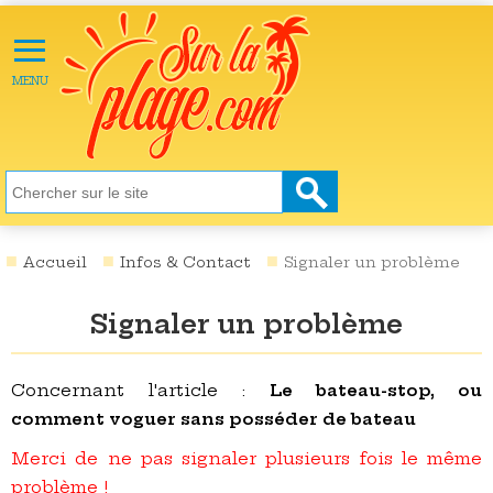
≡
X
ACTU
MENU
LOISIRS
NATURE
ÉCOLOGIE
SANTÉ
SOCIÉTÉ
Accueil
Infos & Contact
Signaler un problème
SCIENCES
Signaler un problème
CULTURE
DESTINATIONS
Concernant l'article :
Le bateau-stop, ou
comment voguer sans posséder de bateau
VIDÉOS
Merci de ne pas signaler plusieurs fois le même
problème !