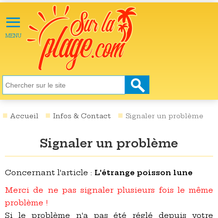
≡
X
ACTU
MENU
LOISIRS
NATURE
ÉCOLOGIE
SANTÉ
SOCIÉTÉ
Accueil
Infos & Contact
Signaler un problème
SCIENCES
Signaler un problème
CULTURE
DESTINATIONS
Concernant l'article :
L'étrange poisson lune
VIDÉOS
Merci de ne pas signaler plusieurs fois le même
problème !
Si le problème n'a pas été réglé depuis votre