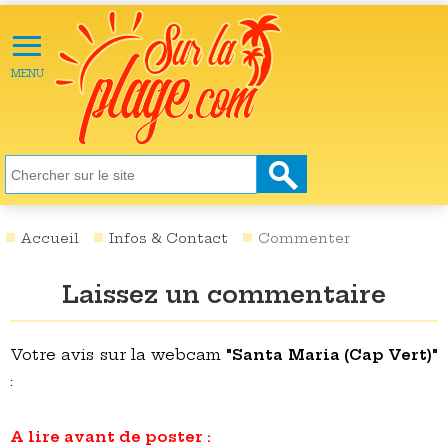
≡
X
ACTU
MENU
LOISIRS
NATURE
ÉCOLOGIE
SANTÉ
SOCIÉTÉ
Accueil
Infos & Contact
Commenter
SCIENCES
Laissez un commentaire
CULTURE
DESTINATIONS
Votre avis sur la webcam
"Santa Maria (Cap Vert)"
:
VIDÉOS
A lire avant de poster :