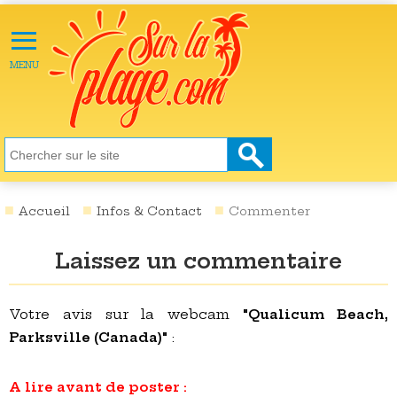
≡
X
ACTU
MENU
LOISIRS
NATURE
ÉCOLOGIE
SANTÉ
SOCIÉTÉ
Accueil
Infos & Contact
Commenter
SCIENCES
Laissez un commentaire
CULTURE
DESTINATIONS
Votre avis sur la webcam
"Qualicum Beach,
Parksville (Canada)"
:
VIDÉOS
A lire avant de poster :