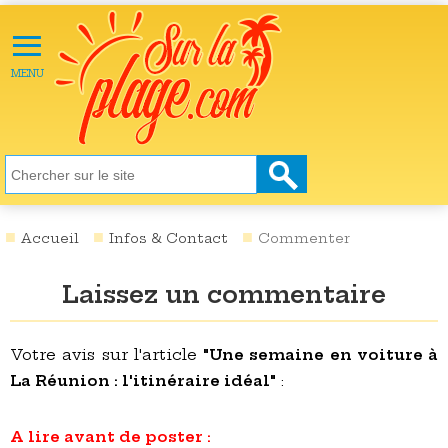
≡
X
ACTU
MENU
LOISIRS
NATURE
ÉCOLOGIE
SANTÉ
SOCIÉTÉ
Accueil
Infos & Contact
Commenter
SCIENCES
Laissez un commentaire
CULTURE
DESTINATIONS
Votre avis sur l'article
"Une semaine en voiture à
La Réunion : l'itinéraire idéal"
:
VIDÉOS
A lire avant de poster :