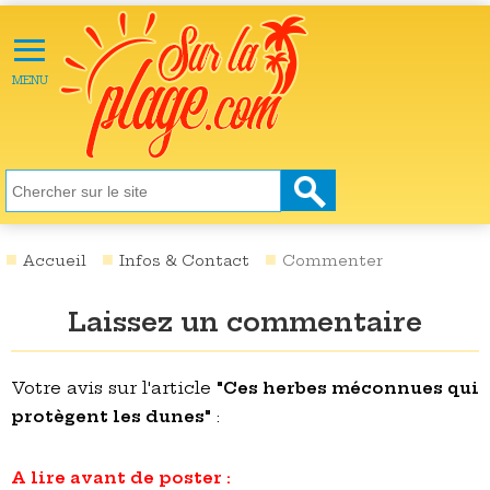
≡
X
ACTU
MENU
LOISIRS
NATURE
ÉCOLOGIE
SANTÉ
SOCIÉTÉ
Accueil
Infos & Contact
Commenter
SCIENCES
Laissez un commentaire
CULTURE
DESTINATIONS
Votre avis sur l'article
"Ces herbes méconnues qui
protègent les dunes"
:
VIDÉOS
A lire avant de poster :