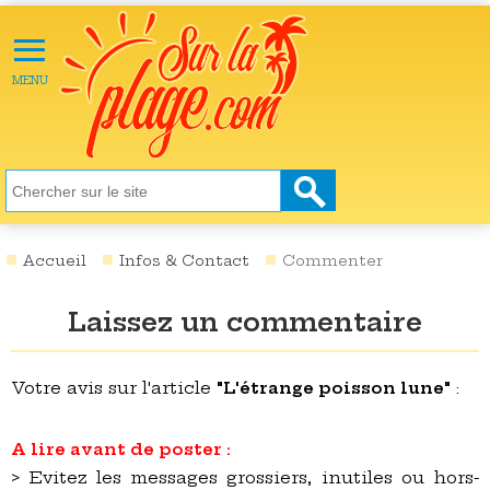
≡
X
ACTU
MENU
LOISIRS
NATURE
ÉCOLOGIE
SANTÉ
SOCIÉTÉ
Accueil
Infos & Contact
Commenter
SCIENCES
Laissez un commentaire
CULTURE
DESTINATIONS
Votre avis sur l'article
"L'étrange poisson lune"
:
VIDÉOS
A lire avant de poster :
> Evitez les messages grossiers, inutiles ou hors-